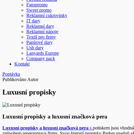
Fanspromo
Sweet promo
Reklamní cukrovinky
IT dary
Reklamní dary
Reklamní nápoje
Textil pro firmy
Papírové dary
Usb dary
Lanyards Europe
Company pack
Kontakt
Poptávka
Publikováno
Autor
Luxusní propisky
Luxusní propisky a luxusní značková pera
Luxusní propisky a luxusní značková pera
s
potiskem jsou vhodná 
způsobem reprezentace firmy. Svou historií propisky Parker spadají až