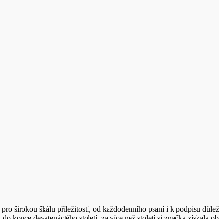
pro širokou škálu příležitostí, od každodenního psaní i k podpisu důl
 do konce devatenáctého století, za více než století si značka získala o