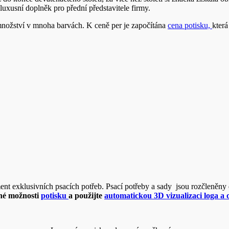
uxusní doplněk pro přední představitele firmy.
množství v mnoha barvách. K ceně per je započítána
cena potisku,
která
ent exklusivních psacích potřeb. Psací potřeby a sady jsou rozčleněny 
né možnosti
potisku
a použijte
automatickou 3D vizualizaci loga a o