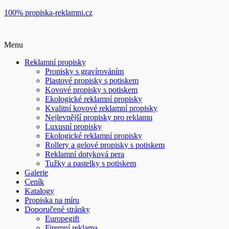
100% propiska-reklamni.cz
Menu
Reklamní propisky
Propisky s gravírováním
Plastové propisky s potiskem
Kovové propisky s potiskem
Ekologické reklamní propisky
Kvalitní kovové reklamní propisky
Nejlevnější propisky pro reklamu
Luxusní propisky
Ekologické reklamní propisky
Rollery a gelové propisky s potiskem
Reklamní dotyková pera
Tužky a pastelky s potiskem
Galerie
Ceník
Katalogy
Propiska na míru
Doporučené stránky
Europegift
Firemní reklama