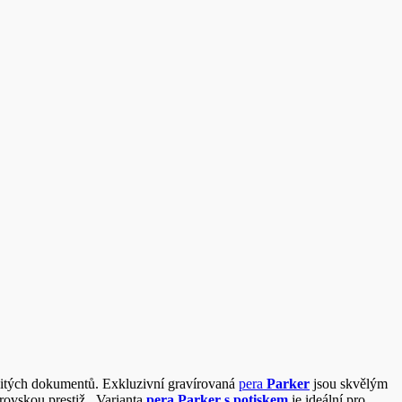
ežitých dokumentů. Exkluzivní gravírovaná
pera
Parker
jsou skvělým
brovskou prestiž. Varianta
pera Parker s potiskem
je ideální pro